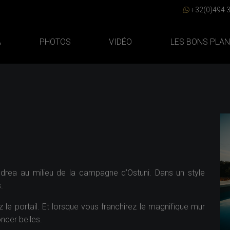
+32(0)494 3
A
PHOTOS
VIDÉO
LES BONS PLA
LA VILLA
PHOTOS
VIDÉO
LES BONS PLANS
CONTACT
ndrea au milieu de la campagne d’Ostuni. Dans un style
.
RÉSERVER
 le portail. Et lorsque vous franchirez le magnifique mur
FR
|
EN
ncer belles.