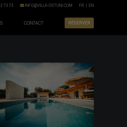
2 73 73
INFO@VILLA-OSTUNI.COM
FR
|
EN
RÉSERVER
NS
CONTACT