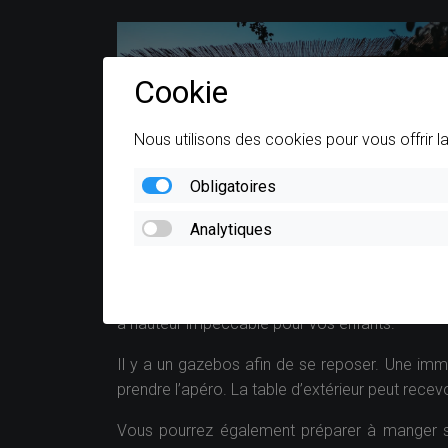
Cookie
Nous utilisons des cookies pour vous offrir l
Obligatoires
Analytiques
A l’extérieur, vous pourrez profiter de la pisci
à hauteur impeccable pour vos enfants.
Il y a un gazebos afin de se reposer. Une imm
prendre l’apéro. La table d’extérieur peut recev
Vous pourrez également préparer à manger sur 